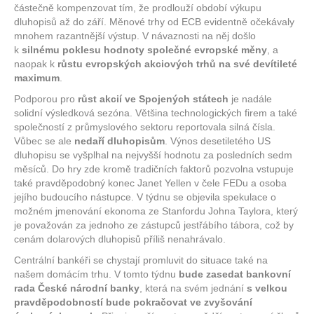
částečně kompenzovat tím, že prodlouží období výkupu
dluhopisů až do září. Měnové trhy od ECB evidentně očekávaly
mnohem razantnější výstup. V návaznosti na něj došlo
k
silnému poklesu hodnoty společné evropské měny
, a
naopak k
růstu evropských akciových trhů na své devítileté
maximum
.
Podporou pro
růst akcií ve Spojených státech
je nadále
solidní výsledková sezóna. Většina technologických firem a také
společností z průmyslového sektoru reportovala silná čísla.
Vůbec se ale
nedaří dluhopisům
. Výnos desetiletého US
dluhopisu se vyšplhal na nejvyšší hodnotu za posledních sedm
měsíců. Do hry zde kromě tradičních faktorů pozvolna vstupuje
také pravděpodobný konec Janet Yellen v čele FEDu a osoba
jejího budoucího nástupce. V týdnu se objevila spekulace o
možném jmenování ekonoma ze Stanfordu Johna Taylora, který
je považován za jednoho ze zástupců jestřábího tábora, což by
cenám dolarových dluhopisů příliš nenahrávalo.
Centrální bankéři se chystají promluvit do situace také na
našem domácím trhu. V tomto týdnu
bude zasedat bankovní
rada České národní banky
, která na svém jednání
s velkou
pravděpodobností bude pokračovat ve zvyšování