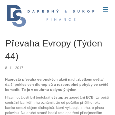
M
E
N
U
Převaha Evropy (Týden
44)
8. 11. 2017
Naprostá převaha evropských akcií nad „zbytkem světa“,
další pokles cen dluhopisů a rozporuplné pohyby ve světě
komodit. To je v souhrnu uplynulý týden.
Hlavní událostí byl tentokrát
výstup ze zasedání ECB
. Evropští
centrální bankéři trhu oznámili, že od počátku příštího roku
banka omezí objem dluhopisů, které vykupuje z trhu, o plnou
polovinu. Na druhé straně hodlá toto opatření přinejmenším