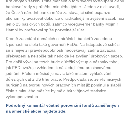
úrokových sazeb
. Přinejmenším o tom svědčí vystoupení členů
bankovní rady v průběhu minulého týdne. Jeden z nich uvedl,
že Česká národní banka může za stávající silné expanze
ekonomiky uvažovat dokonce o radikálnějším zvýšení sazeb než
jen o 25 bazických bodů, zatímco viceguvernér banky Mojmír
Hampl by preferoval spíše pozvolnější růst.
Kromě zasedání domácích centrálních bankéřů zasednou
k jednacímu stolu také guvernéři FEDu. Na listopadové schůzi
se s největší pravděpodobností neočekávají žádná závažná
překvapení a nejspíše tak nedojde ke zvýšení úrokových sazeb.
Pro další vývoj na trzích bude důležitý výstup a náznaky toho,
jak FED uvažuje vzhledem k následujícímu prosincovému
jednání. Přelom měsíců je navíc také místem vyhlašování
důležitých dat z US trhu práce. Předpokládá se, že vliv ničivých
hurikánů na tvorbu nových pracovních míst již pominul a slabší
číslo z minulého měsíce by mělo být v říjnové statistice
vykompenzováno.
Podrobný komentář včetně porovnání fondů zaměřených
na americké akcie najdete zde
.