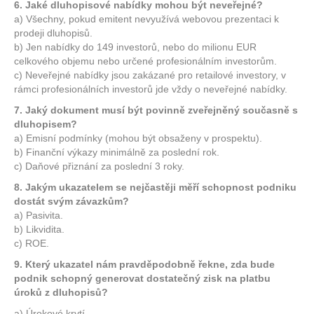
6. Jaké dluhopisové nabídky mohou být neveřejné?
a) Všechny, pokud emitent nevyužívá webovou prezentaci k
prodeji dluhopisů.
b) Jen nabídky do 149 investorů, nebo do milionu EUR
celkového objemu nebo určené profesionálním investorům.
c) Neveřejné nabídky jsou zakázané pro retailové investory, v
rámci profesionálních investorů jde vždy o neveřejné nabídky.
7. Jaký dokument musí být povinně zveřejněný současně s
dluhopisem?
a) Emisní podmínky (mohou být obsaženy v prospektu).
b) Finanční výkazy minimálně za poslední rok.
c) Daňové přiznání za poslední 3 roky.
8. Jakým ukazatelem se nejčastěji měří schopnost podniku
dostát svým závazkům?
a) Pasivita.
b) Likvidita.
c) ROE.
9. Který ukazatel nám pravděpodobně řekne, zda bude
podnik schopný generovat dostatečný zisk na platbu
úroků z dluhopisů?
a) Úrokové krytí.