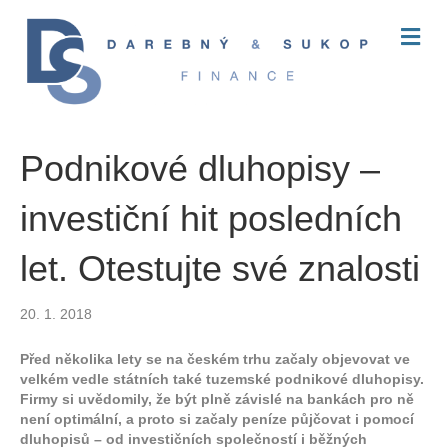
M
E
N
U
Podnikové dluhopisy –
investiční hit posledních
let. Otestujte své znalosti
20. 1. 2018
Před několika lety se na českém trhu začaly objevovat ve
velkém vedle státních také tuzemské podnikové dluhopisy.
Firmy si uvědomily, že být plně závislé na bankách pro ně
není optimální, a proto si začaly peníze půjčovat i pomocí
dluhopisů – od investičních společností i běžných