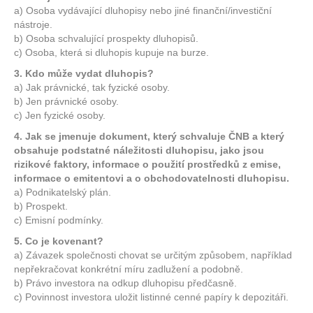
a) Osoba vydávající dluhopisy nebo jiné finanční/investiční
nástroje.
b) Osoba schvalující prospekty dluhopisů.
c) Osoba, která si dluhopis kupuje na burze.
3. Kdo může vydat dluhopis?
a) Jak právnické, tak fyzické osoby.
b) Jen právnické osoby.
c) Jen fyzické osoby.
4. Jak se jmenuje dokument, který schvaluje ČNB a který
obsahuje podstatné náležitosti dluhopisu, jako jsou
rizikové faktory, informace o použití prostředků z emise,
informace o emitentovi a o obchodovatelnosti dluhopisu.
a) Podnikatelský plán.
b) Prospekt.
c) Emisní podmínky.
5. Co je kovenant?
a) Závazek společnosti chovat se určitým způsobem, například
nepřekračovat konkrétní míru zadlužení a podobně.
b) Právo investora na odkup dluhopisu předčasně.
c) Povinnost investora uložit listinné cenné papíry k depozitáři.