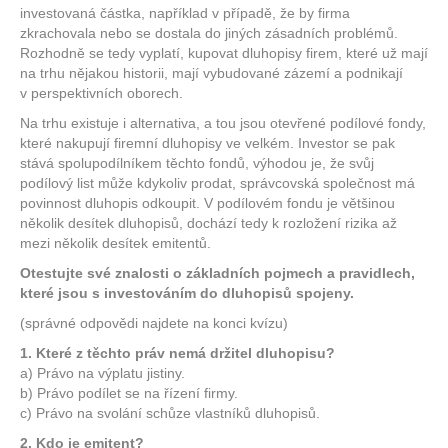
investovaná částka, například v případě, že by firma
zkrachovala nebo se dostala do jiných zásadních problémů.
Rozhodně se tedy vyplatí, kupovat dluhopisy firem, které už mají
na trhu nějakou historii, mají vybudované zázemí a podnikají
v perspektivních oborech.
Na trhu existuje i alternativa, a tou jsou otevřené podílové fondy,
které nakupují firemní dluhopisy ve velkém. Investor se pak
stává spolupodílníkem těchto fondů, výhodou je, že svůj
podílový list může kdykoliv prodat, správcovská společnost má
povinnost dluhopis odkoupit. V podílovém fondu je většinou
několik desítek dluhopisů, dochází tedy k rozložení rizika až
mezi několik desítek emitentů.
Otestujte své znalosti o základních pojmech a pravidlech,
které jsou s investováním do dluhopisů spojeny.
(správné odpovědi najdete na konci kvízu)
1. Které z těchto práv nemá držitel dluhopisu?
a) Právo na výplatu jistiny.
b) Právo podílet se na řízení firmy.
c) Právo na svolání schůze vlastníků dluhopisů.
2. Kdo je emitent?