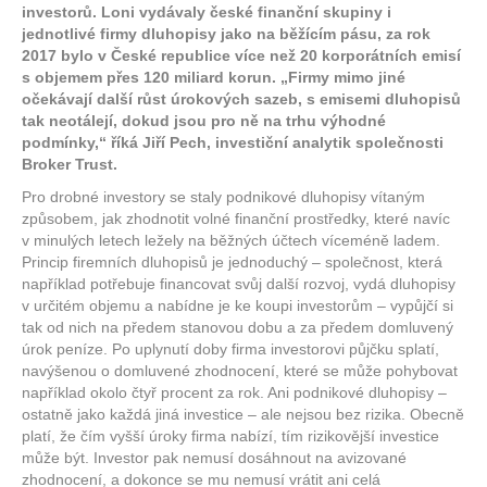
investorů. Loni vydávaly české finanční skupiny i
jednotlivé firmy dluhopisy jako na běžícím pásu, za rok
2017 bylo v České republice více než 20 korporátních emisí
s objemem přes 120 miliard korun. „Firmy mimo jiné
očekávají další růst úrokových sazeb, s emisemi dluhopisů
tak neotálejí, dokud jsou pro ně na trhu výhodné
podmínky,“ říká Jiří Pech, investiční analytik společnosti
Broker Trust.
Pro drobné investory se staly podnikové dluhopisy vítaným
způsobem, jak zhodnotit volné finanční prostředky, které navíc
v minulých letech ležely na běžných účtech víceméně ladem.
Princip firemních dluhopisů je jednoduchý – společnost, která
například potřebuje financovat svůj další rozvoj, vydá dluhopisy
v určitém objemu a nabídne je ke koupi investorům – vypůjčí si
tak od nich na předem stanovou dobu a za předem domluvený
úrok peníze. Po uplynutí doby firma investorovi půjčku splatí,
navýšenou o domluvené zhodnocení, které se může pohybovat
například okolo čtyř procent za rok. Ani podnikové dluhopisy –
ostatně jako každá jiná investice – ale nejsou bez rizika. Obecně
platí, že čím vyšší úroky firma nabízí, tím rizikovější investice
může být. Investor pak nemusí dosáhnout na avizované
zhodnocení, a dokonce se mu nemusí vrátit ani celá