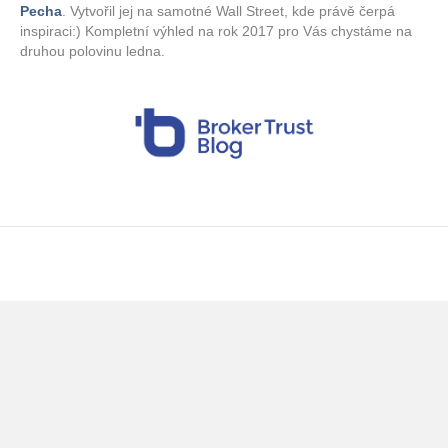
Pecha
. Vytvořil jej na samotné Wall Street, kde právě čerpá
inspiraci:) Kompletní výhled na rok 2017 pro Vás chystáme na
druhou polovinu ledna.
© 2022 Jan Stehlík | Darebný & Sukop Finance s.r.o. | Vytvořeno v systému
poradenskyweb.cz