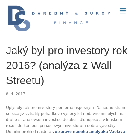
M
E
N
U
Jaký byl pro investory rok
2016? (analýza z Wall
Streetu)
8. 4. 2017
Uplynulý rok pro investory poměrně úspěšným. Na jedné straně
se sice již vytratily pohádkové výnosy let nedávno minulých, na
druhé straně ovšem investice do akcií, dluhopisů a v loňském
roce i do komodit přináší svým investorům dobré výsledky.
Detailní přehled najdete
ve zprávě našeho analytika Václava