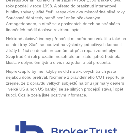
Desetiprocentní korekci jsme zažili i v roce 1996 a také o dva
roky později v roce 1998. A přesto do prasknutí internetové
bubliny zbývaly ještě čtyři, respektive dva mimořádně silné roky.
Současné dění tedy nutně není oním očekávaným
Armageddonem, s nímž se v posledních dnech na stránkách
finančních médií doslova roztrhnul pytel.
Neklidné akciové indexy přenášejí mimořádnou volatilitu také na
ostatní trhy. Stačí se podívat na výsledky jednotlivých komodit.
Ztráty blížící se deseti procentům utrpěla ropa i zemní plyn.
Svoji tradiční roli prozatím nesehrálo ani zlato, jehož hodnota
klesla v uplynulém týdnu o víc než jeden a půl procenta.
Nepřekvapilo by mě, kdyby neklid na akciových trzích ještě
nějakou dobu přetrval. Nicméně z pravidelného COT reportu je
zřejmé, že z opravdu velkých subjektů na trhu (primary dealers
=velké US a non US banky) se ze silných prodejců stávají opět
kupci. Což je zcela jistě pozitivní informace.