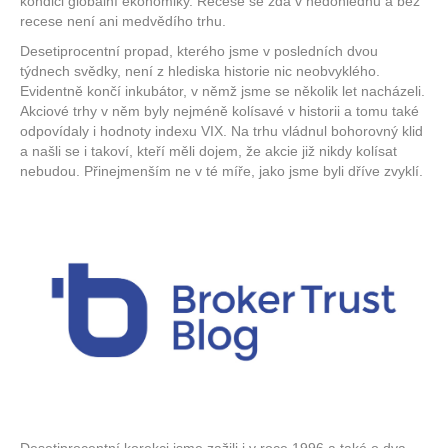
kondici globální ekonomiky. Recese se zdá v nedohlednu a bez
recese není ani medvědího trhu.
Desetiprocentní propad, kterého jsme v posledních dvou
týdnech svědky, není z hlediska historie nic neobvyklého.
Evidentně končí inkubátor, v němž jsme se několik let nacházeli.
Akciové trhy v něm byly nejméně kolísavé v historii a tomu také
odpovídaly i hodnoty indexu VIX. Na trhu vládnul bohorovný klid
a našli se i takoví, kteří měli dojem, že akcie již nikdy kolísat
nebudou. Přinejmenším ne v té míře, jako jsme byli dříve zvyklí.