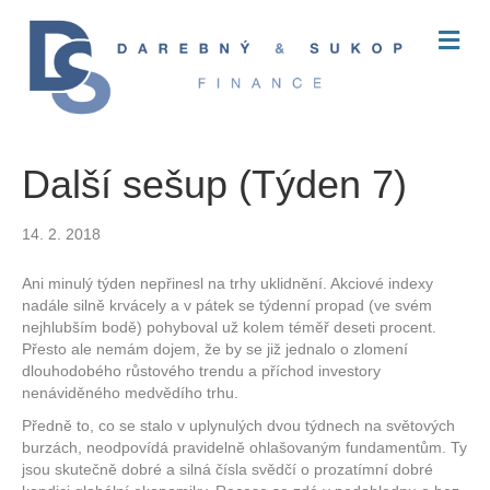
M
E
N
U
Další sešup (Týden 7)
14. 2. 2018
Ani minulý týden nepřinesl na trhy uklidnění. Akciové indexy
nadále silně krvácely a v pátek se týdenní propad (ve svém
nejhlubším bodě) pohyboval už kolem téměř deseti procent.
Přesto ale nemám dojem, že by se již jednalo o zlomení
dlouhodobého růstového trendu a příchod investory
nenáviděného medvědího trhu.
Předně to, co se stalo v uplynulých dvou týdnech na světových
burzách, neodpovídá pravidelně ohlašovaným fundamentům. Ty
jsou skutečně dobré a silná čísla svědčí o prozatímní dobré